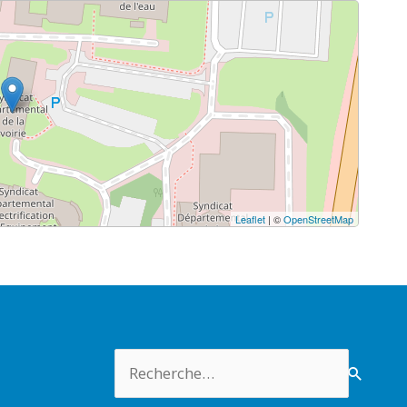
Leaflet
| ©
OpenStreetMap
Rechercher :