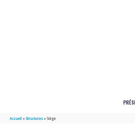
Aller au contenu
Aller au pied de page
PRÉS
Accueil
Structures
Siège