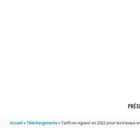
Aller au contenu
Aller au pied de page
PRÉS
Accueil
Téléchargements
Tarifs en vigueur en 2022 pour les travaux