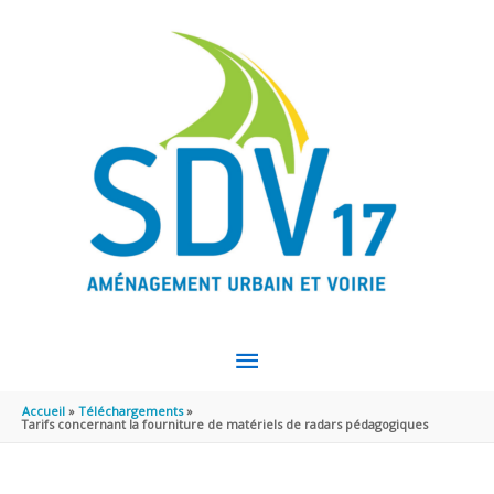
Aller au contenu
Aller au pied de page
MENU
PRINCIPAL
Accueil
Téléchargements
Tarifs concernant la fourniture de matériels de radars pédagogiques