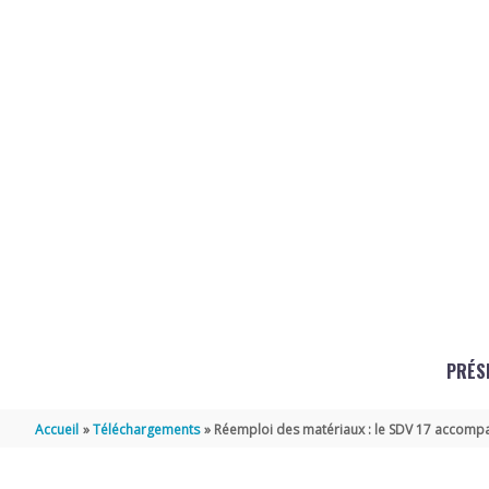
Aller au contenu
Aller au pied de page
PRÉS
Accueil
Téléchargements
Réemploi des matériaux : le SDV 17 accompa