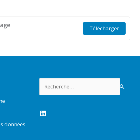
lage
Télécharger
Rechercher :
rme
LinkedIn
es données