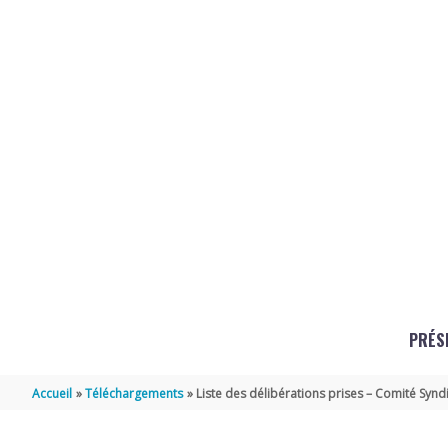
Aller au contenu
Aller au pied de page
PRÉS
Accueil
Téléchargements
Liste des délibérations prises – Comité Synd