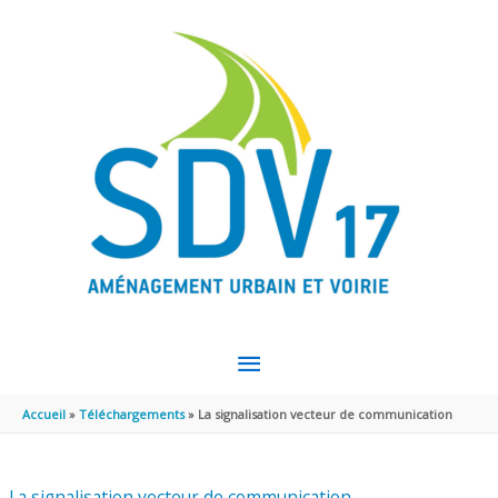
Aller au contenu
Aller au pied de page
MENU
PRINCIPAL
Accueil
Téléchargements
La signalisation vecteur de communication
La signalisation vecteur de communication