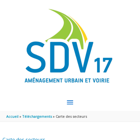
Aller au contenu
Aller au pied de page
MENU
PRINCIPAL
Accueil
Téléchargements
Carte des secteurs
Carte des secteurs