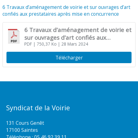
6 Travaux d’aménagement de voirie et sur ouvrages d’art
confiés aux prestataires après mise en concurrence
6 Travaux d’aménagement de voirie et
sur ouvrages d’art confiés aux
prestataires après mise en
PDF
| 750,37 Ko
| 28 Mars 2024
concurrence
Télécharger
Syndicat de la Voirie
131 Cours Genêt
17100 Saintes
Téléphone :
05 46 92 39 11