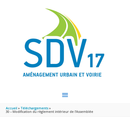
Aller au contenu
Aller au pied de page
MENU
PRINCIPAL
Accueil
Téléchargements
30 – Modification du règlement intérieur de l’Assemblée