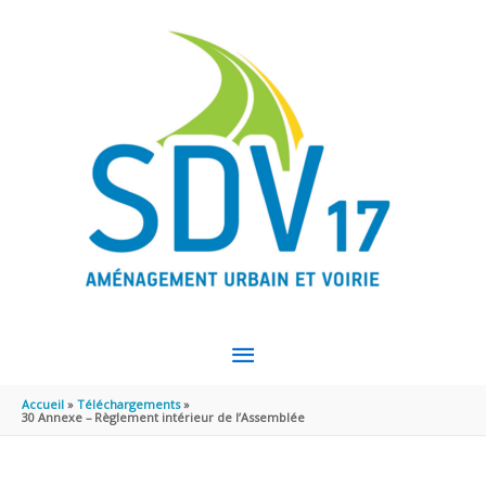
Aller au contenu
Aller au pied de page
MENU
PRINCIPAL
Accueil
Téléchargements
30 Annexe – Règlement intérieur de l’Assemblée