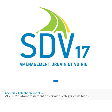
Aller au contenu
Aller au pied de page
MENU
PRINCIPAL
Accueil
Téléchargements
29 – Durées d’amortissement de certaines catégories de biens