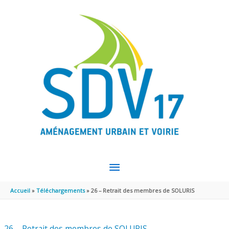
Aller au contenu
Aller au pied de page
MENU
PRINCIPAL
Accueil
Téléchargements
26 – Retrait des membres de SOLURIS
26 – Retrait des membres de SOLURIS