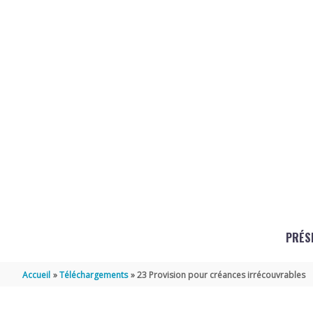
Aller au contenu
Aller au pied de page
PRÉS
Accueil
Téléchargements
23 Provision pour créances irrécouvrables