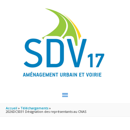
Aller au contenu
Aller au pied de page
MENU
PRINCIPAL
Accueil
Téléchargements
2026DCS031 Désignation des représentants au CNAS