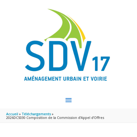
Aller au contenu
Aller au pied de page
MENU
PRINCIPAL
Accueil
Téléchargements
2026DCS030 Composition de la Commission d’Appel d’Offres