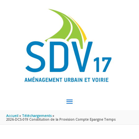
Aller au contenu
Aller au pied de page
MENU
PRINCIPAL
Accueil
Téléchargements
2026-DCS-019 Constitution de la Provision Compte Epargne Temps