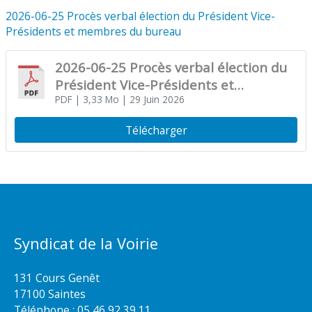
2026-06-25 Procès verbal élection du Président Vice-
Présidents et membres du bureau
2026-06-25 Procès verbal élection du
Président Vice-Présidents et
membres du bureau
PDF
| 3,33 Mo
| 29 Juin 2026
Télécharger
Syndicat de la Voirie
131 Cours Genêt
17100 Saintes
Téléphone :
05 46 92 39 11