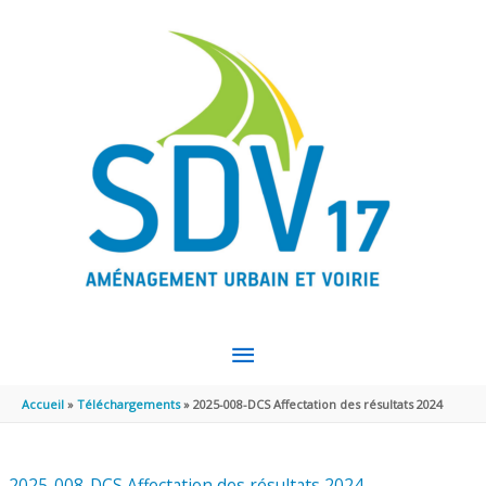
Aller au contenu
Aller au pied de page
MENU
PRINCIPAL
Accueil
Téléchargements
2025-008-DCS Affectation des résultats 2024
2025-008-DCS Affectation des résultats 2024