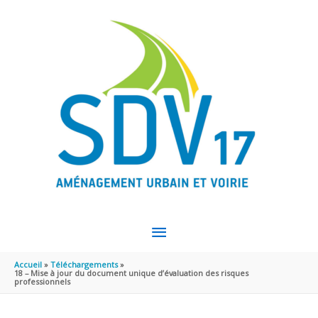
Aller au contenu
Aller au pied de page
MENU
PRINCIPAL
Accueil
Téléchargements
18 – Mise à jour du document unique d’évaluation des risques
professionnels