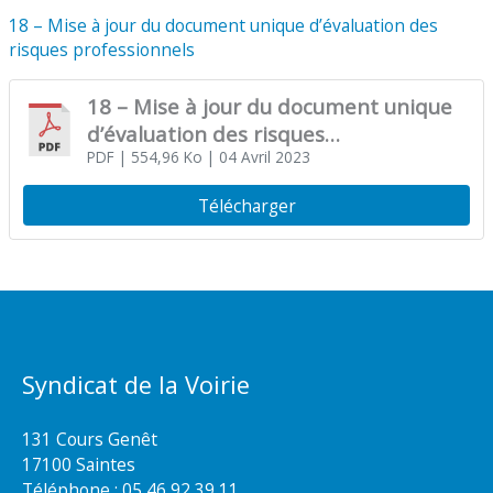
18 – Mise à jour du document unique d’évaluation des
risques professionnels
18 – Mise à jour du document unique
d’évaluation des risques
professionnels
PDF
| 554,96 Ko
| 04 Avril 2023
Télécharger
Syndicat de la Voirie
131 Cours Genêt
17100 Saintes
Téléphone :
05 46 92 39 11