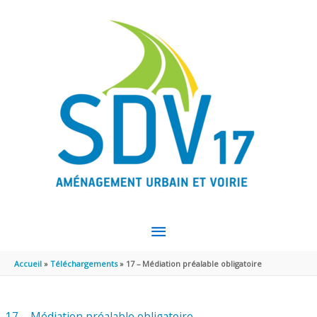
Aller au contenu
Aller au pied de page
MENU
PRINCIPAL
Accueil
Téléchargements
17 – Médiation préalable obligatoire
17 – Médiation préalable obligatoire