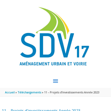
Aller au contenu
Aller au pied de page
MENU
PRINCIPAL
Accueil
Téléchargements
11 – Projets d’investissements Année 2023
11 – Projets d’investissements Année 2023