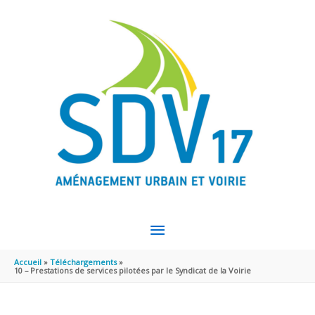
Aller au contenu
Aller au pied de page
MENU
PRINCIPAL
Accueil
Téléchargements
10 – Prestations de services pilotées par le Syndicat de la Voirie