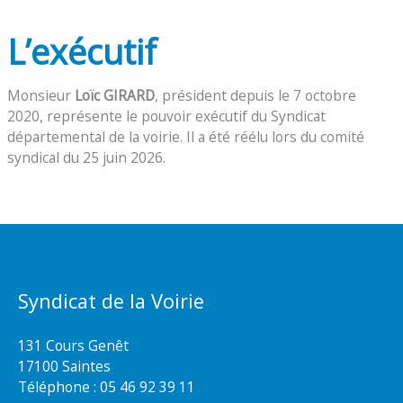
L’exécutif
Monsieur
Loïc GIRARD
, président depuis le 7 octobre
2020, représente le pouvoir exécutif du Syndicat
départemental de la voirie. Il a été réélu lors du comité
syndical du 25 juin 2026.
Syndicat de la Voirie
131 Cours Genêt
17100 Saintes
Téléphone :
05 46 92 39 11