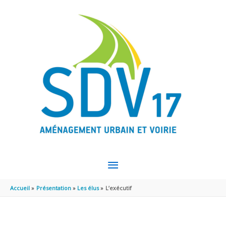
Aller au contenu
Aller au pied de page
MENU
PRINCIPAL
Accueil
Présentation
Les élus
L’exécutif