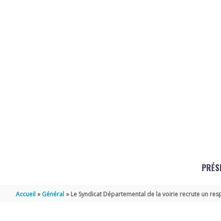
Aller au contenu
Aller au pied de page
PRÉS
Accueil
Général
Le Syndicat Départemental de la voirie recrute un re