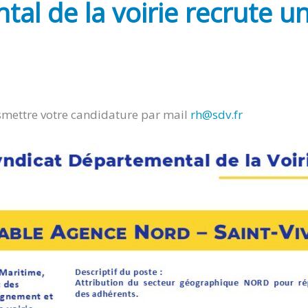
al de la voirie recrute u
ansmettre votre candidature par mail
rh@sdv.fr