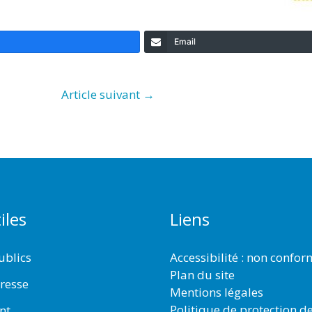
Email
Article suivant
→
iles
Liens
ublics
Accessibilité : non confo
Plan du site
resse
Mentions légales
Politique de protection d
nt