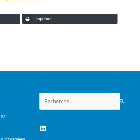
Imprimer
Rechercher :
rme
LinkedIn
es données